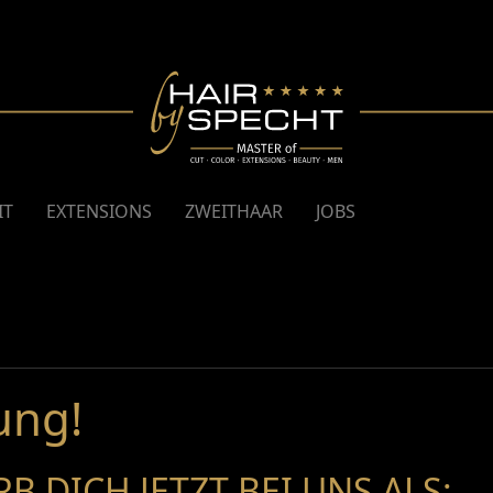
IT
EXTENSIONS
ZWEITHAAR
JOBS
ung!
B DICH JETZT BEI UNS ALS: